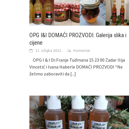
OPG I&I DOMAĆI PROZVODI: Galerija slika i
cijene
11. ožujka 2022.
Komentar
OPG I & I Dr.Franje Tuđmana 15 23 00 Zadar Ilija
Vincetić i Ivana Haberle DOMAĆI PROZVODI “Ne
želimo zaboraviti da
[...]